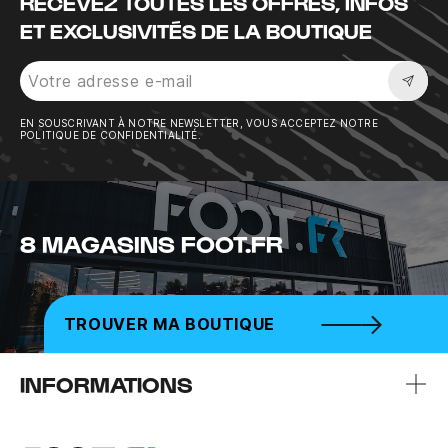
RECEVEZ TOUTES LES OFFRES, INFOS
ET EXCLUSIVITÉS DE LA BOUTIQUE
Sousc
EN SOUSCRIVANT À NOTRE NEWSLETTER, VOUS ACCEPTEZ NOTRE
POLITIQUE DE CONFIDENTIALITÉ.
8 MAGASINS FOOT.FR
TROUVER MA BOUTIQUE
INFORMATIONS