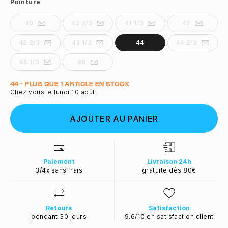
Pointure
40
40 2/3
41 1/3
42
42 2/3
43 1/3
44
44 2/3
45 1/3
46
Quantité
44 - PLUS QUE 1 ARTICLE EN STOCK
Chez vous le lundi 10 août
AJOUTER AU PANIER
Paiement
Livraison 24h
3/4x sans frais
gratuite dès 80€
Retours
Satisfaction
pendant 30 jours
9.6/10 en satisfaction client