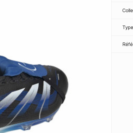
Coll
Type
Réfé