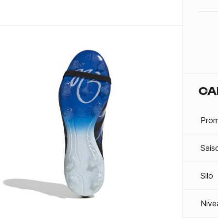
CA
Prom
Sais
Silo
Nive