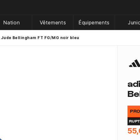
Nation
Vêtements
Équipements
Juni
 Jude Bellingham FT FG/MG noir bleu
ad
Be
PRO
RUP
55,