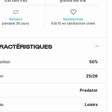
3/4x sans frais
gratuite dès 80€
Retours
Satisfaction
pendant 30 jours
9.6/10 en satisfaction client
RACTÉRISTIQUES
otion
50%
on
25/26
Predator
au
Loisirs