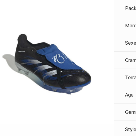
Pac
Mar
Sexe
Cra
Terra
Age
Gam
Styl