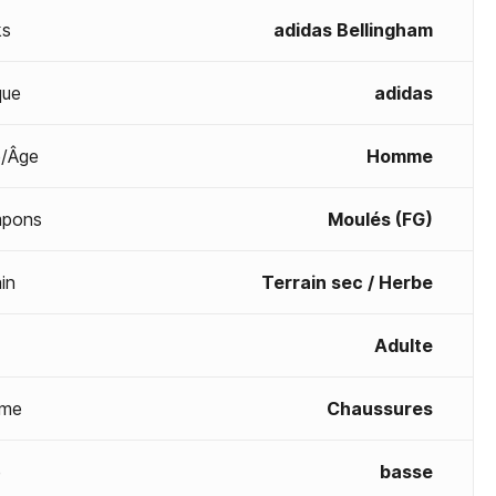
ks
adidas Bellingham
que
adidas
/Âge
Homme
mpons
Moulés (FG)
in
Terrain sec / Herbe
Adulte
me
Chaussures
e
basse