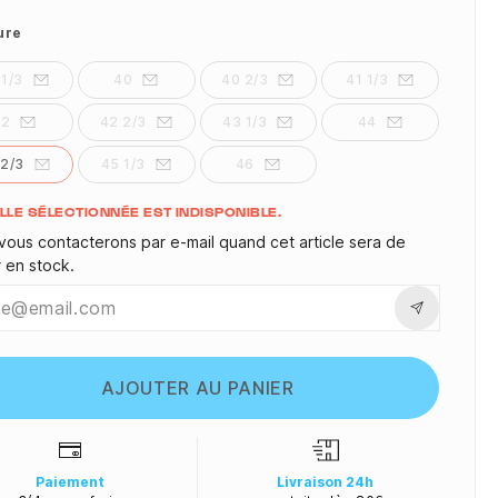
ure
 1/3
40
40 2/3
41 1/3
42
42 2/3
43 1/3
44
 2/3
45 1/3
46
ité
ILLE SÉLECTIONNÉE EST INDISPONIBLE.
vous contacterons par e-mail quand cet article sera de
r en stock.
AJOUTER AU PANIER
Paiement
Livraison 24h