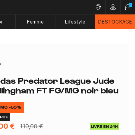
0
Nos magasins
Customer A
or
Femme
Lifestyle
DESTOCKAGE
idas Predator League Jude
llingham FT FG/MG noir bleu
MO -50%
TURE
00 €
110,00 €
LIVRÉ EN 24H