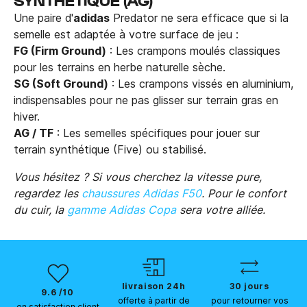
Une paire d'
adidas
Predator ne sera efficace que si la
semelle est adaptée à votre surface de jeu :
FG (Firm Ground)
: Les crampons moulés classiques
pour les terrains en herbe naturelle sèche.
SG (Soft Ground)
: Les crampons vissés en aluminium,
indispensables pour ne pas glisser sur terrain gras en
hiver.
AG / TF
: Les semelles spécifiques pour jouer sur
terrain synthétique (Five) ou stabilisé.
Vous hésitez ? Si vous cherchez la vitesse pure,
regardez les
chaussures Adidas F50
. Pour le confort
du cuir, la
gamme Adidas Copa
sera votre alliée.
livraison 24h
30 jours
9.6 /10
offerte à partir de
pour retourner vos
en satisfaction client