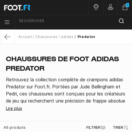
0
Nos magasins
Customer 
RECHERCHER
Menu list icon
Accueil
Chaussures
adidas
Predator
Return
CHAUSSURES DE FOOT ADIDAS
PREDATOR
Retrouvez la collection complète de crampons adidas
Predator sur Foot.fr. Portées par Jude Bellingham et
Pedri, ces chaussures sont conçues pour les créateurs
de jeu qui recherchent une précision de frappe absolue
et un contrôle parfait. Disponibles en version Elite
Lire plus
(haut de gamme), Pro et League, pour terrains secs
(FG), gras (SG) ou synthétiques (AG). Commandez
46 produits
FILTRER
TRIER
votre paire dès maintenant !