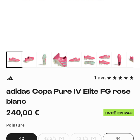
1 avis
adidas Copa Pure IV Elite FG rose
blanc
240,00 €
LIVRÉ EN 24H
Pointure
42
42 2/3
43 1/3
44