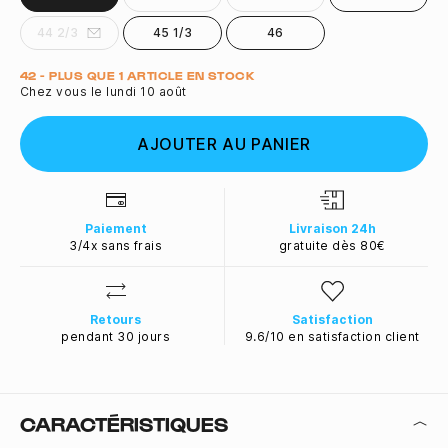
44 2/3
45 1/3
46
Quantité
42 - PLUS QUE 1 ARTICLE EN STOCK
Chez vous le lundi 10 août
AJOUTER AU PANIER
Paiement
Livraison 24h
3/4x sans frais
gratuite dès 80€
Retours
Satisfaction
pendant 30 jours
9.6/10 en satisfaction client
CARACTÉRISTIQUES