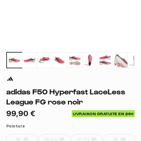
adidas F50 Hyperfast LaceLess
League FG rose noir
99,90 €
LIVRAISON GRATUITE EN 24H
Pointure
36
36 2/3
37 1/3
38