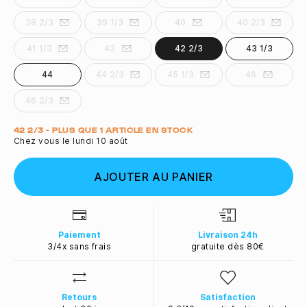
38 2/3
39 1/3
40
40 2/3
41 1/3
42
42 2/3
43 1/3
44
44 2/3
45 1/3
46
46 2/3
Quantité
42 2/3 - PLUS QUE 1 ARTICLE EN STOCK
Chez vous le lundi 10 août
AJOUTER AU PANIER
Paiement
Livraison 24h
3/4x sans frais
gratuite dès 80€
Retours
Satisfaction