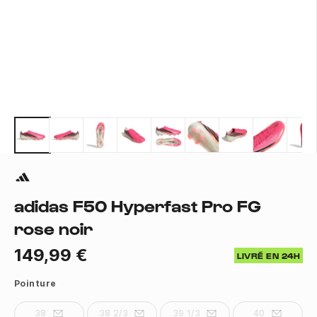
adidas F50 Hyperfast Pro FG
rose noir
149,99 €
LIVRÉ EN 24H
Pointure
38
38 2/3
39 1/3
40