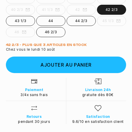
40 2/3
41 1/3
42
42 2/3
43 1/3
44
44 2/3
45 1/3
46
46 2/3
Quantité
42 2/3 - PLUS QUE 3 ARTICLES EN STOCK
Chez vous le lundi 10 août
AJOUTER AU PANIER
Paiement
Livraison 24h
3/4x sans frais
gratuite dès 80€
Retours
Satisfaction
pendant 30 jours
9.6/10 en satisfaction client