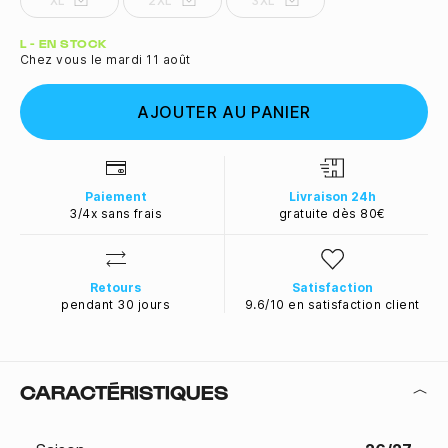
XL
2XL
3XL
Quantité
L - EN STOCK
Chez vous le mardi 11 août
AJOUTER AU PANIER
Paiement
Livraison 24h
3/4x sans frais
gratuite dès 80€
Retours
Satisfaction
pendant 30 jours
9.6/10 en satisfaction client
CARACTÉRISTIQUES