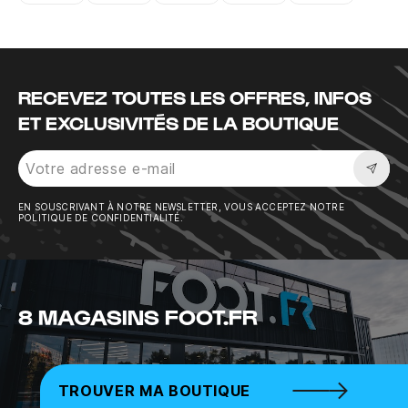
Instagram
Twitter
Tiktok
Youtube
Facebook
RECEVEZ TOUTES LES OFFRES, INFOS
ET EXCLUSIVITÉS DE LA BOUTIQUE
Sousc
EN SOUSCRIVANT À NOTRE NEWSLETTER, VOUS ACCEPTEZ NOTRE
POLITIQUE DE CONFIDENTIALITÉ.
8 MAGASINS FOOT.FR
TROUVER MA BOUTIQUE