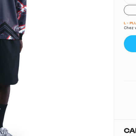
Quant
L - P
Chez 
CA