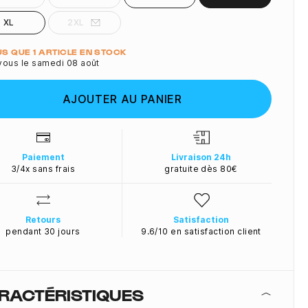
XL
2XL
ité
LUS QUE 1 ARTICLE EN STOCK
vous le samedi 08 août
AJOUTER AU PANIER
Paiement
Livraison 24h
3/4x sans frais
gratuite dès 80€
Retours
Satisfaction
pendant 30 jours
9.6/10 en satisfaction client
RACTÉRISTIQUES