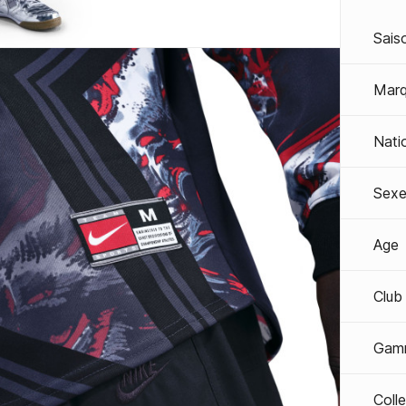
Sais
Mar
Nati
Sexe
Age
Club
Gam
Coll