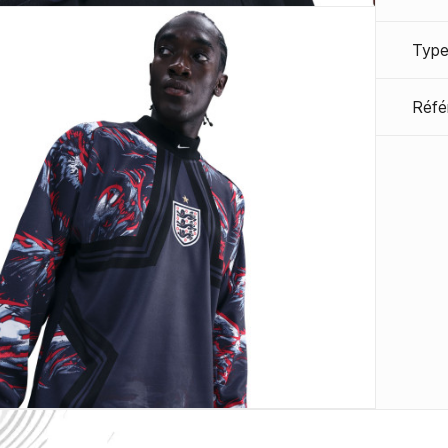
Type
Réfé