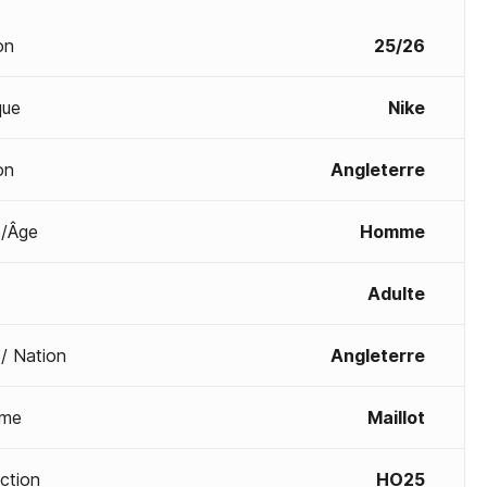
on
25/26
que
Nike
on
Angleterre
/Âge
Homme
Adulte
 / Nation
Angleterre
me
Maillot
ection
HO25