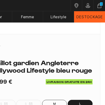
0
Nos magasins
Customer A
or
Femme
Lifestyle
DESTOCKAGE
illot gardien Angleterre
llywood Lifestyle bleu rouge
99 €
LIVRAISON GRATUITE EN 24H
XS
S
M
L