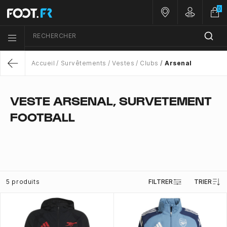
0
Nos magasins
Customer 
RECHERCHER
Menu list icon
Accueil
Survêtements
Vestes
Clubs
Arsenal
Return
VESTE ARSENAL, SURVETEMENT
FOOTBALL
5 produits
FILTRER
TRIER