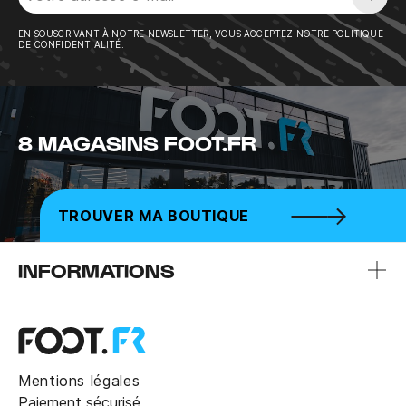
Sousc
EN SOUSCRIVANT À NOTRE NEWSLETTER, VOUS ACCEPTEZ NOTRE POLITIQUE
DE CONFIDENTIALITÉ.
8 MAGASINS FOOT.FR
TROUVER MA BOUTIQUE
INFORMATIONS
Mentions légales
Paiement sécurisé