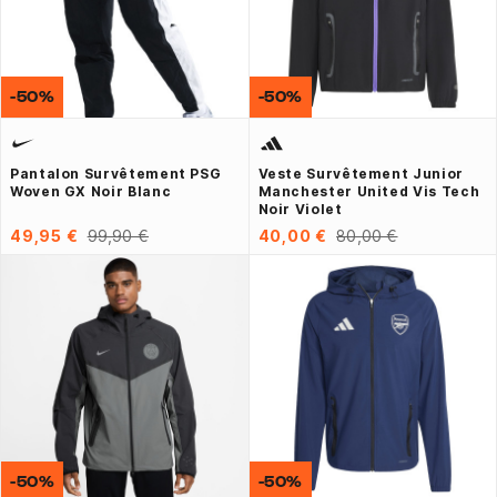
-50%
-50%
Pantalon Survêtement PSG
Veste Survêtement Junior
Woven GX Noir Blanc
Manchester United Vis Tech
Noir Violet
49,95 €
99,90 €
40,00 €
80,00 €
-50%
-50%