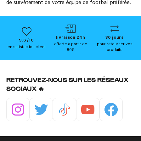
de survêtement de votre équipe de football préférée.
livraison 24h
30 jours
9.6 /10
offerte à partir de
pour retourner vos
en satisfaction client
80€
produits
RETROUVEZ-NOUS SUR LES RÉSEAUX
SOCIAUX 🔥
Instagram
Twitter
Tiktok
Youtube
Facebook