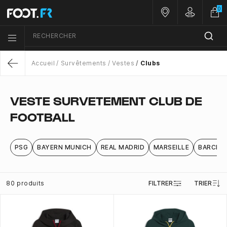
0
Nos magasins
Customer 
RECHERCHER
Menu list icon
Accueil
Survêtements
Vestes
Clubs
Return
VESTE SURVETEMENT CLUB DE
FOOTBALL
PSG
BAYERN MUNICH
REAL MADRID
MARSEILLE
BARCEL
80 produits
FILTRER
TRIER