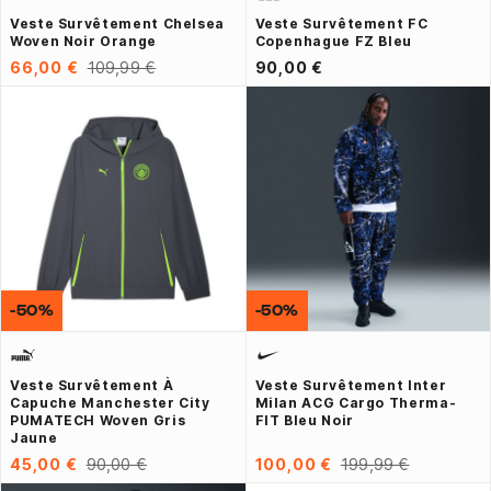
Veste Survêtement Chelsea
Veste Survêtement FC
Woven Noir Orange
Copenhague FZ Bleu
66,00 €
109,99 €
90,00 €
-50%
-50%
Veste Survêtement À
Veste Survêtement Inter
Capuche Manchester City
Milan ACG Cargo Therma-
PUMATECH Woven Gris
FIT Bleu Noir
Jaune
45,00 €
90,00 €
100,00 €
199,99 €