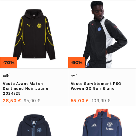
-70%
-50%
Veste Avant Match
Veste Survêtement PSG
Dortmund Noir Jaune
Woven GX Noir Blanc
2024/25
28,50 €
95,00 €
55,00 €
109,99 €