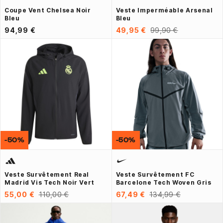
Coupe Vent Chelsea Noir
Veste Imperméable Arsenal
Bleu
Bleu
94,99 €
49,95 €
99,90 €
-50%
-50%
Veste Survêtement Real
Veste Survêtement FC
Madrid Vis Tech Noir Vert
Barcelone Tech Woven Gris
55,00 €
110,00 €
67,49 €
134,99 €