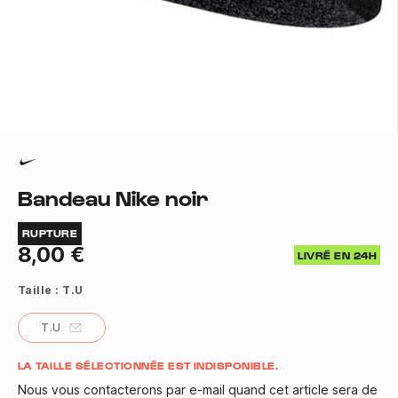
Bandeau Nike noir
RUPTURE
8,00 €
LIVRÉ EN 24H
Taille :
T.U
T.U
Quantité
LA TAILLE SÉLECTIONNÉE EST INDISPONIBLE.
Nous vous contacterons par e-mail quand cet article sera de