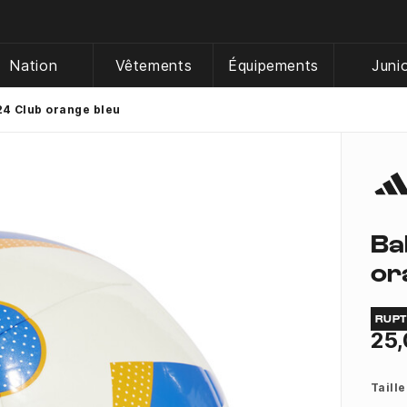
Nation
Vêtements
Équipements
Juni
24 Club orange bleu
Ba
or
RUP
25,
Taille