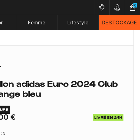
0
Nos magasins
Customer A
or
Femme
Lifestyle
DESTOCKAGE
llon adidas Euro 2024 Club
ange bleu
TURE
00 €
LIVRÉ EN 24H
 :
5