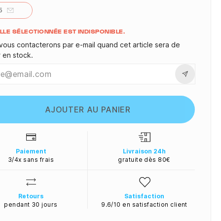
5
ité
ILLE SÉLECTIONNÉE EST INDISPONIBLE.
vous contacterons par e-mail quand cet article sera de
r en stock.
AJOUTER AU PANIER
Paiement
Livraison 24h
3/4x sans frais
gratuite dès 80€
Retours
Satisfaction
pendant 30 jours
9.6/10 en satisfaction client