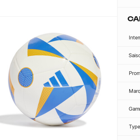
CA
Inte
Sais
Prom
Mar
Gam
Type