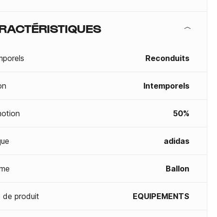
RACTÉRISTIQUES
mporels
Reconduits
on
Intemporels
otion
50%
que
adidas
me
Ballon
 de produit
EQUIPEMENTS