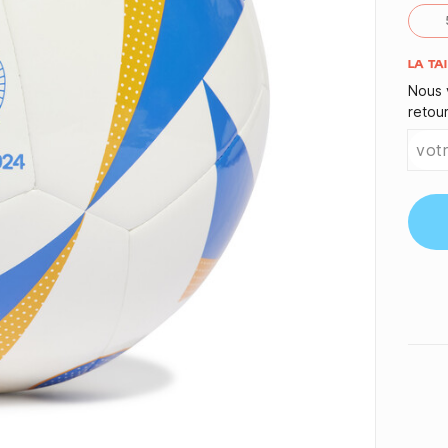
Quant
LA TA
Nous 
retou