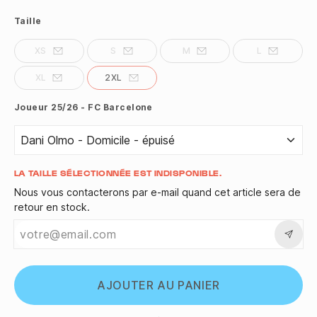
Taille
XS
S
M
L
XL
2XL
Joueur 25/26 - FC Barcelone
Quantité
LA TAILLE SÉLECTIONNÉE EST INDISPONIBLE.
Nous vous contacterons par e-mail quand cet article sera de
retour en stock.
AJOUTER AU PANIER