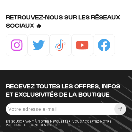
RETROUVEZ-NOUS SUR LES RÉSEAUX
SOCIAUX 🔥
Instagram
Twitter
Tiktok
Youtube
Facebook
RECEVEZ TOUTES LES OFFRES, INFOS
ET EXCLUSIVITÉS DE LA BOUTIQUE
Sousc
EN SOUSCRIVANT À NOTRE NEWSLETTER, VOUS ACCEPTEZ NOTRE
POLITIQUE DE CONFIDENTIALITÉ.