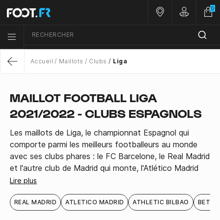
0
Nos magasins
Customer 
RECHERCHER
Menu list icon
Accueil
Maillots
Clubs
Liga
Return
MAILLOT FOOTBALL LIGA
2021/2022 - CLUBS ESPAGNOLS
Les maillots de Liga, le championnat Espagnol qui
comporte parmi les meilleurs footballeurs au monde
avec ses clubs phares : le FC Barcelone, le Real Madrid
et l'autre club de Madrid qui monte, l'Atlético Madrid
Lire plus
REAL MADRID
ATLETICO MADRID
ATHLETIC BILBAO
BETIS 