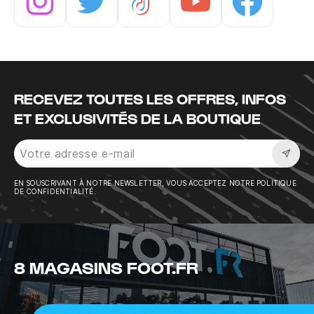
Instagram
Twitter
Tiktok
Youtube
Facebook
RECEVEZ TOUTES LES OFFRES, INFOS
ET EXCLUSIVITÉS DE LA BOUTIQUE
Sousc
EN SOUSCRIVANT À NOTRE NEWSLETTER, VOUS ACCEPTEZ NOTRE POLITIQUE
DE CONFIDENTIALITÉ.
8 MAGASINS FOOT.FR