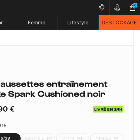
0
Nos magasins
Customer A
or
Femme
Lifestyle
DESTOCKAGE
aussettes entraînement
ke Spark Cushioned noir
90 €
LIVRÉ EN 24H
ure
36/38
38,5/40,5
41/43
44/44,5