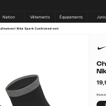
Nation
Vêtements
Équipements
Juni
aînement Nike Spark Cushioned noir
Ch
Ni
19,
Point