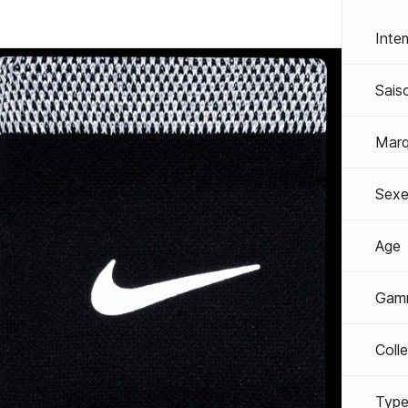
Inte
Sais
Mar
Sexe
Age
Gam
Coll
Type