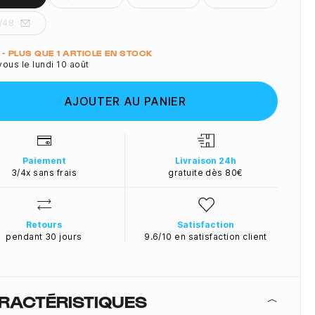
/48
ité
 - PLUS QUE 1 ARTICLE EN STOCK
ous le lundi 10 août
AJOUTER AU PANIER
Paiement
Livraison 24h
3/4x sans frais
gratuite dès 80€
Retours
Satisfaction
pendant 30 jours
9.6/10 en satisfaction client
RACTÉRISTIQUES