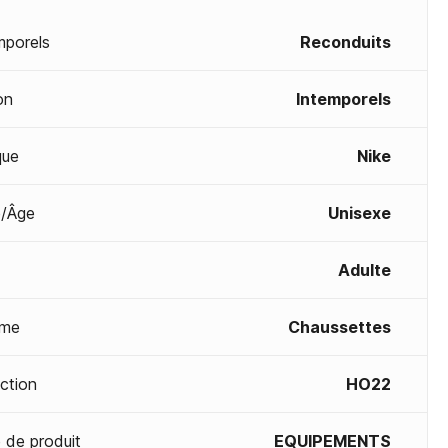
mporels
Reconduits
on
Intemporels
que
Nike
/Âge
Unisexe
Adulte
me
Chaussettes
ection
HO22
 de produit
EQUIPEMENTS