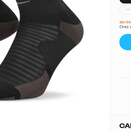
46
Quant
36/38
Chez v
CA