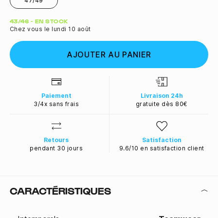
47/49
Quantité
43/46 - EN STOCK
Chez vous le lundi 10 août
AJOUTER AU PANIER
Paiement
Livraison 24h
3/4x sans frais
gratuite dès 80€
Retours
Satisfaction
pendant 30 jours
9.6/10 en satisfaction client
CARACTÉRISTIQUES