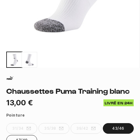
Chaussettes Puma Training blanc
13,00 €
LIVRÉ EN 24H
Pointure
31/34
35/38
39/42
43/46