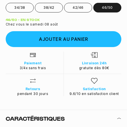
34/38
38/42
42/46
46/50
Quantité
46/50 - EN STOCK
Chez vous le samedi 08 août
AJOUTER AU PANIER
Paiement
Livraison 24h
3/4x sans frais
gratuite dès 80€
Retours
Satisfaction
pendant 30 jours
9.6/10 en satisfaction client
CARACTÉRISTIQUES