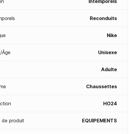
on
Intemporels
mporels
Reconduits
que
Nike
/Âge
Unisexe
Adulte
me
Chaussettes
ection
HO24
 de produit
EQUIPEMENTS