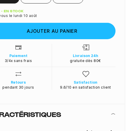
ité
 - EN STOCK
ous le lundi 10 août
AJOUTER AU PANIER
Paiement
Livraison 24h
3/4x sans frais
gratuite dès 80€
Retours
Satisfaction
pendant 30 jours
9.6/10 en satisfaction client
RACTÉRISTIQUES