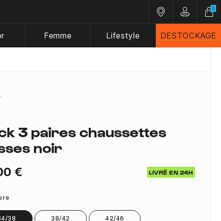
0
Nos magasins
Customer A
or
Femme
Lifestyle
DESTOCKAGE
ck 3 paires chaussettes
sses noir
00 €
LIVRÉ EN 24H
ure
34/38
38/42
42/46