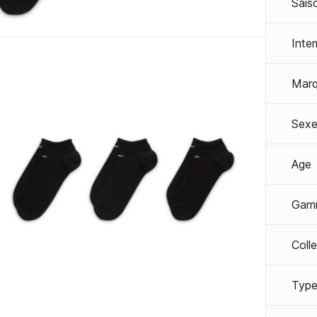
Sais
Inte
Mar
Sexe
Age
Gam
Coll
Type