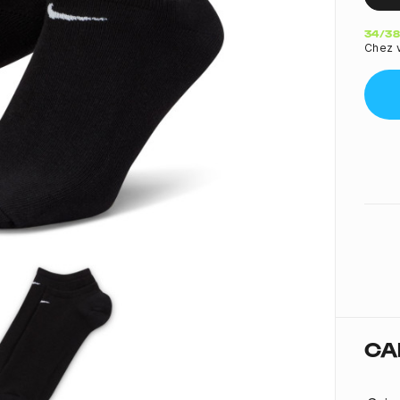
Quant
34/38
Chez v
CA