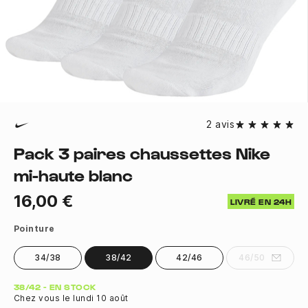
2 avis
Pack 3 paires chaussettes Nike
mi-haute blanc
16,00 €
LIVRÉ EN 24H
Pointure
34/38
38/42
42/46
46/50
Quantité
38/42 - EN STOCK
Chez vous le lundi 10 août