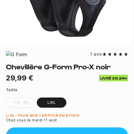
1 avis
Chevillère G-Form Pro-X noir
29,99 €
LIVRÉ EN 24H
Taille
S/M
L/XL
Quantité
L/XL - PLUS QUE 1 ARTICLE EN STOCK
Chez vous le mardi 11 août