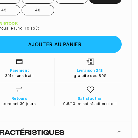
45
46
ité
EN STOCK
ous le lundi 10 août
AJOUTER AU PANIER
Paiement
Livraison 24h
3/4x sans frais
gratuite dès 80€
Retours
Satisfaction
pendant 30 jours
9.6/10 en satisfaction client
RACTÉRISTIQUES