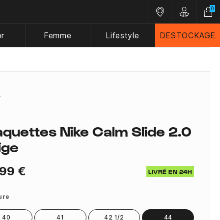
0
Nos magasins
Customer A
or
Femme
Lifestyle
DESTOCKAGE
aquettes Nike Calm Slide 2.0
ige
99 €
LIVRÉ EN 24H
ure
40
41
42 1/2
44