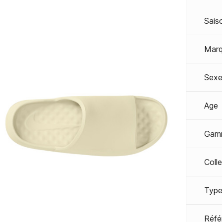
Sais
Mar
Sexe
Age
Gam
Coll
Type
Réfé