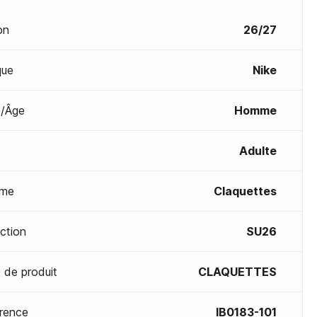
on
26/27
que
Nike
/Âge
Homme
Adulte
me
Claquettes
ection
SU26
 de produit
CLAQUETTES
rence
IB0183-101