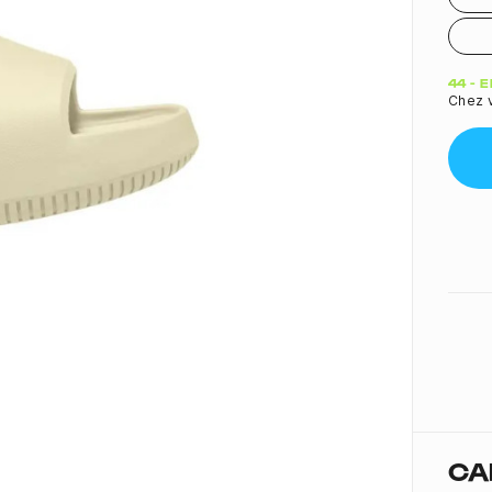
Quant
44 - 
Chez v
CA