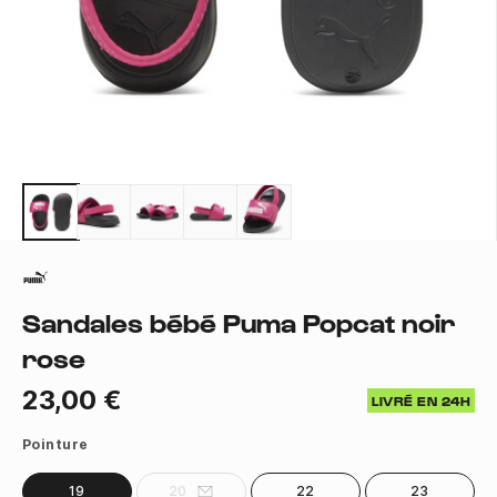
Sandales bébé Puma Popcat noir
rose
23,00 €
LIVRÉ EN 24H
Pointure
19
20
22
23