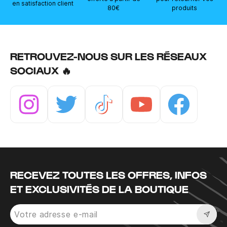
en satisfaction client
80€
produits
RETROUVEZ-NOUS SUR LES RÉSEAUX
SOCIAUX 🔥
Instagram
Twitter
Tiktok
Youtube
Facebook
RECEVEZ TOUTES LES OFFRES, INFOS
ET EXCLUSIVITÉS DE LA BOUTIQUE
Sousc