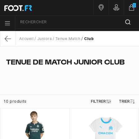
0
Nos magasins
Customer 
RECHERCHER
Menu list icon
Accueil
Juniors
Tenue Match
Club
Return
TENUE DE MATCH JUNIOR CLUB
10 produits
FILTRER
TRIER