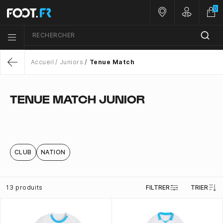
0
Nos magasins
Customer 
RECHERCHER
Menu list icon
Accueil
Juniors
Tenue Match
Return
TENUE MATCH JUNIOR
CLUB
NATION
13 produits
FILTRER
TRIER