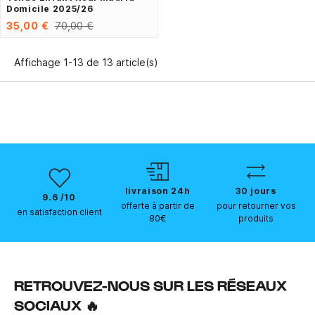
Domicile 2025/26
35,00 €
70,00 €
Affichage 1-13 de 13 article(s)
livraison 24h
30 jours
9.6 /10
offerte à partir de
pour retourner vos
en satisfaction client
80€
produits
RETROUVEZ-NOUS SUR LES RÉSEAUX
SOCIAUX 🔥