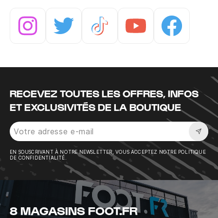
Instagram
Twitter
Tiktok
Youtube
Facebook
RECEVEZ TOUTES LES OFFRES, INFOS
ET EXCLUSIVITÉS DE LA BOUTIQUE
Sousc
EN SOUSCRIVANT À NOTRE NEWSLETTER, VOUS ACCEPTEZ NOTRE POLITIQUE
DE CONFIDENTIALITÉ.
8 MAGASINS FOOT.FR