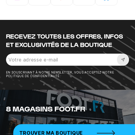
Instagram
Twitter
Tiktok
Youtube
Facebook
RECEVEZ TOUTES LES OFFRES, INFOS
ET EXCLUSIVITÉS DE LA BOUTIQUE
Sousc
EN SOUSCRIVANT À NOTRE NEWSLETTER, VOUS ACCEPTEZ NOTRE
POLITIQUE DE CONFIDENTIALITÉ.
8 MAGASINS FOOT.FR
TROUVER MA BOUTIQUE