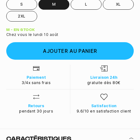
S
M
L
XL
2XL
Quantité
M - EN STOCK
Chez vous le lundi 10 août
AJOUTER AU PANIER
Paiement
Livraison 24h
3/4x sans frais
gratuite dès 80€
Retours
Satisfaction
pendant 30 jours
9.6/10 en satisfaction client
CARACTÉRISTIQUES