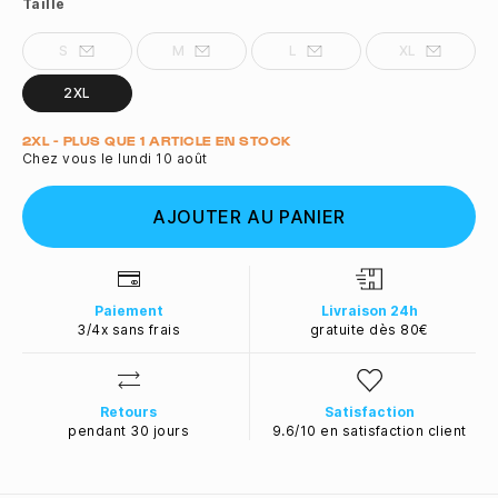
Taille
S
M
L
XL
2XL
Quantité
2XL - PLUS QUE 1 ARTICLE EN STOCK
Chez vous le lundi 10 août
AJOUTER AU PANIER
Paiement
Livraison 24h
3/4x sans frais
gratuite dès 80€
Retours
Satisfaction
pendant 30 jours
9.6/10 en satisfaction client