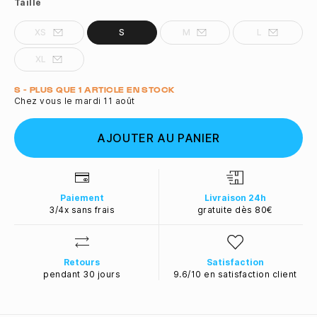
Taille
XS
S
M
L
XL
Quantité
S - PLUS QUE 1 ARTICLE EN STOCK
Chez vous le mardi 11 août
AJOUTER AU PANIER
Paiement
Livraison 24h
3/4x sans frais
gratuite dès 80€
Retours
Satisfaction
pendant 30 jours
9.6/10 en satisfaction client