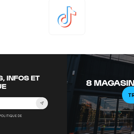
Tiktok
, INFOS ET
8 MAGASIN
UE
T
Souscrire à la newsletter
POLITIQUE DE