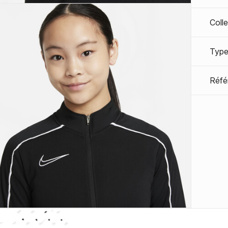
Coll
Type
Réfé