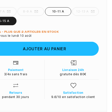
7 A
8-9 A
10-11 A
12-13 A
4-15 A
ité
 A - PLUS QUE 2 ARTICLES EN STOCK
ous le lundi 10 août
AJOUTER AU PANIER
Paiement
Livraison 24h
3/4x sans frais
gratuite dès 80€
Retours
Satisfaction
pendant 30 jours
9.6/10 en satisfaction client