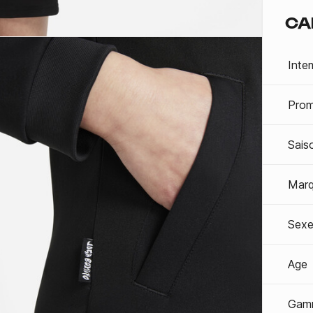
CA
Inte
Prom
Sais
Mar
Sexe
Age
Gam