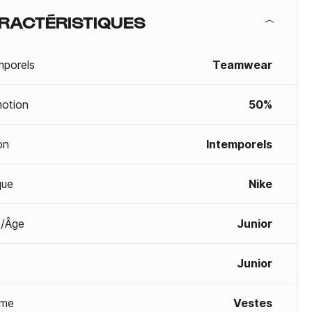
RACTÉRISTIQUES
mporels
Teamwear
otion
50%
on
Intemporels
que
Nike
/Âge
Junior
Junior
me
Vestes