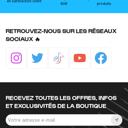
en satisfaction client
80€
produits
RETROUVEZ-NOUS SUR LES RÉSEAUX
SOCIAUX 🔥
Instagram
Twitter
Tiktok
Youtube
Facebook
RECEVEZ TOUTES LES OFFRES, INFOS
ET EXCLUSIVITÉS DE LA BOUTIQUE
Sousc