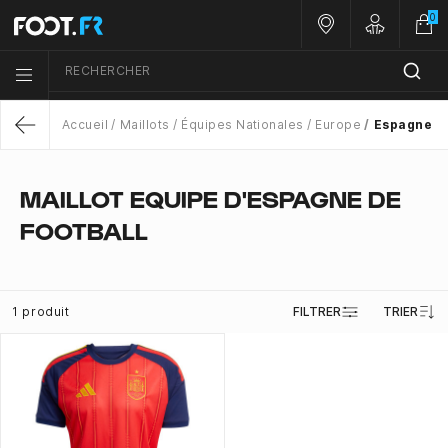
0
Nos magasins
Customer 
RECHERCHER
Menu list icon
Accueil
Maillots
Équipes Nationales
Europe
Espagne
Return
MAILLOT EQUIPE D'ESPAGNE DE
FOOTBALL
1 produit
FILTRER
TRIER