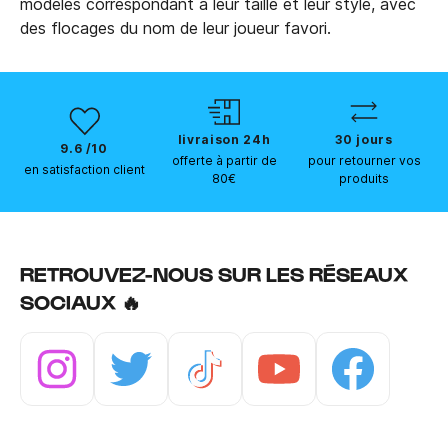
modèles correspondant à leur taille et leur style, avec
des flocages du nom de leur joueur favori.
livraison 24h
30 jours
9.6 /10
offerte à partir de
pour retourner vos
en satisfaction client
80€
produits
RETROUVEZ-NOUS SUR LES RÉSEAUX
SOCIAUX 🔥
Instagram
Twitter
Tiktok
Youtube
Facebook