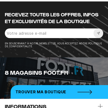
RECEVEZ TOUTES LES OFFRES, INFOS
ET EXCLUSIVITÉS DE LA BOUTIQUE
Sousc
EN SOUSCRIVANT À NOTRE NEWSLETTER, VOUS ACCEPTEZ NOTRE POLITIQUE
DE CONFIDENTIALITÉ.
8 MAGASINS FOOT.FR
TROUVER MA BOUTIQUE
INFORMATIONS