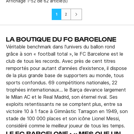
Affichage 1-52 de 62 article(s)
Suivant
1
2
LA BOUTIQUE DU FC BARCELONE
Véritable benchmark dans l'univers du ballon rond
grâce à son « football total », le FC Barcelone est le
club de tous les records. Avec près de cent titres
remportés pour autant d'années d'existence, il dispose
de la plus grande base de supporters au monde, tous
sports confondus. 69 compétitions nationales, 22
trophées internationaux… le Barça devance largement
le Milan AC et le Real Madrid, son éternel rival. Ses
exploits retentissants ne se comptent plus, entre sa
victoire 10 à 1 face à Gimnàstic Tarragon en 1949, son
stade de 100 000 places et son icône Lionel Messi,
considéré comme le meilleur joueur de tous les temps.
LE FC BARCELONE : « MES QUE UN