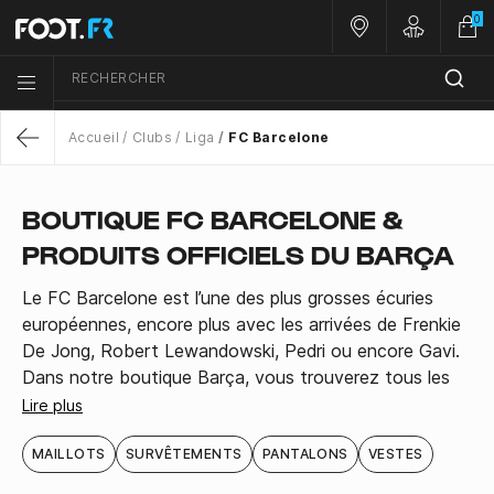
0
Nos magasins
Customer 
RECHERCHER
Menu list icon
Accueil
Clubs
Liga
FC Barcelone
Return
BOUTIQUE FC BARCELONE &
PRODUITS OFFICIELS DU BARÇA
Le FC Barcelone est l’une des plus grosses écuries
européennes, encore plus avec les arrivées de Frenkie
De Jong, Robert Lewandowski, Pedri ou encore Gavi.
Dans notre boutique Barça, vous trouverez tous les
produits officiels du club catalan afin de compléter
Lire plus
votre kit de supporter : chaussettes, shorts, tenues
d'entraînement, casquettes, écharpes et bien entendu
MAILLOTS
SURVÊTEMENTS
PANTALONS
VESTES
les nouveaux maillots officiels du club espagnol.