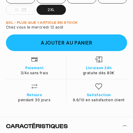
XL
2XL
Quantité
2XL - PLUS QUE 1 ARTICLE EN STOCK
Chez vous le mercredi 12 août
AJOUTER AU PANIER
Paiement
Livraison 24h
3/4x sans frais
gratuite dès 80€
Retours
Satisfaction
pendant 30 jours
9.6/10 en satisfaction client
CARACTÉRISTIQUES