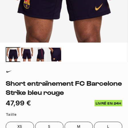
Short entraînement FC Barcelone
Strike bleu rouge
47,99 €
LIVRÉ EN 24H
Taille
XS
S
M
L