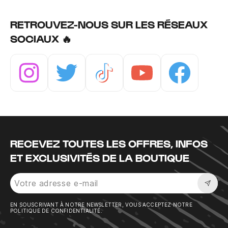
RETROUVEZ-NOUS SUR LES RÉSEAUX
SOCIAUX 🔥
Instagram
Twitter
Tiktok
Youtube
Facebook
RECEVEZ TOUTES LES OFFRES, INFOS
ET EXCLUSIVITÉS DE LA BOUTIQUE
Sousc
EN SOUSCRIVANT À NOTRE NEWSLETTER, VOUS ACCEPTEZ NOTRE
POLITIQUE DE CONFIDENTIALITÉ.