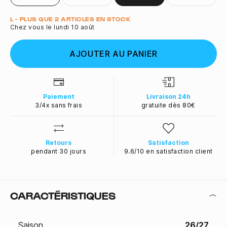
Quantité
L - PLUS QUE 2 ARTICLES EN STOCK
Chez vous le lundi 10 août
AJOUTER AU PANIER
Paiement
Livraison 24h
3/4x sans frais
gratuite dès 80€
Retours
Satisfaction
pendant 30 jours
9.6/10 en satisfaction client
CARACTÉRISTIQUES
Saison
26/27