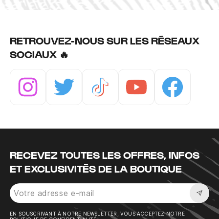
RETROUVEZ-NOUS SUR LES RÉSEAUX
SOCIAUX 🔥
Instagram
Twitter
Tiktok
Youtube
Facebook
RECEVEZ TOUTES LES OFFRES, INFOS
ET EXCLUSIVITÉS DE LA BOUTIQUE
Sousc
EN SOUSCRIVANT À NOTRE NEWSLETTER, VOUS ACCEPTEZ NOTRE