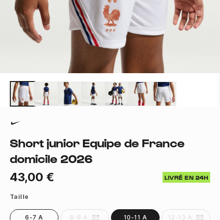
Short junior Equipe de France
domicile 2026
43,00 €
LIVRÉ EN 24H
Taille
6-7 A
8-9 A
10-11 A
12-13 A