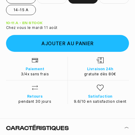
14-15 A
Quantité
10-11 A - EN STOCK
Chez vous le mardi 11 août
AJOUTER AU PANIER
Paiement
Livraison 24h
3/4x sans frais
gratuite dès 80€
Retours
Satisfaction
pendant 30 jours
9.6/10 en satisfaction client
CARACTÉRISTIQUES