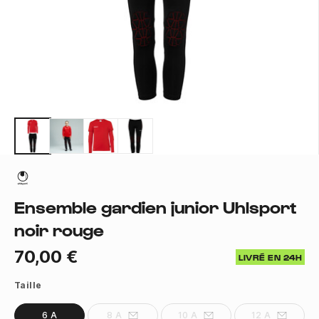
Ensemble gardien junior Uhlsport
noir rouge
70,00 €
LIVRÉ EN 24H
Taille
6 A
8 A
10 A
12 A