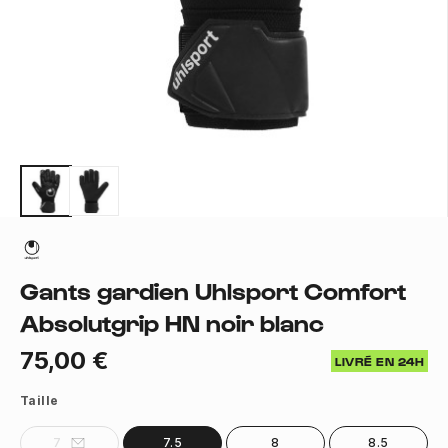
Gants gardien Uhlsport Comfort
Absolutgrip HN noir blanc
75,00 €
LIVRÉ EN 24H
Taille
7
7.5
8
8.5