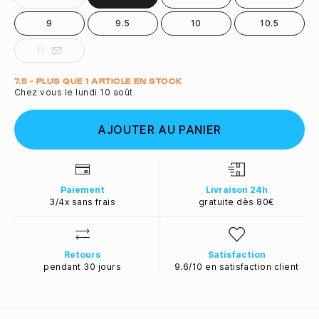
9
9.5
10
10.5
11
Quantité
7.5 - PLUS QUE 1 ARTICLE EN STOCK
Chez vous le lundi 10 août
AJOUTER AU PANIER
Paiement
Livraison 24h
3/4x sans frais
gratuite dès 80€
Retours
Satisfaction
pendant 30 jours
9.6/10 en satisfaction client