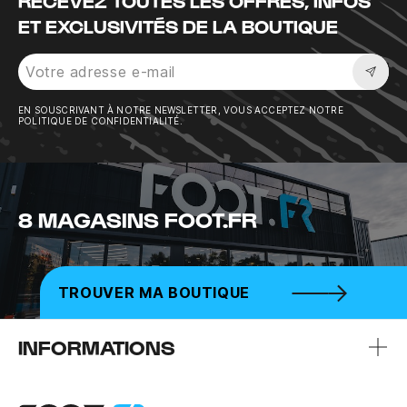
RECEVEZ TOUTES LES OFFRES, INFOS
ET EXCLUSIVITÉS DE LA BOUTIQUE
Sousc
EN SOUSCRIVANT À NOTRE NEWSLETTER, VOUS ACCEPTEZ NOTRE
POLITIQUE DE CONFIDENTIALITÉ.
8 MAGASINS FOOT.FR
TROUVER MA BOUTIQUE
INFORMATIONS