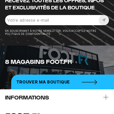
RECEVEZ TOUTES LES OFFRES, INFOS
ET EXCLUSIVITÉS DE LA BOUTIQUE
Sousc
EN SOUSCRIVANT À NOTRE NEWSLETTER, VOUS ACCEPTEZ NOTRE
POLITIQUE DE CONFIDENTIALITÉ.
8 MAGASINS FOOT.FR
TROUVER MA BOUTIQUE
INFORMATIONS