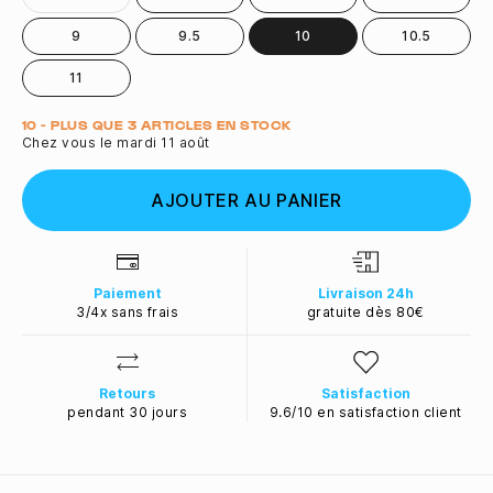
9
9.5
10
10.5
11
Quantité
10 - PLUS QUE 3 ARTICLES EN STOCK
Chez vous le mardi 11 août
AJOUTER AU PANIER
Paiement
Livraison 24h
3/4x sans frais
gratuite dès 80€
Retours
Satisfaction
pendant 30 jours
9.6/10 en satisfaction client