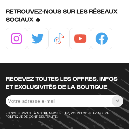
RETROUVEZ-NOUS SUR LES RÉSEAUX
SOCIAUX 🔥
Instagram
Twitter
Tiktok
Youtube
Facebook
RECEVEZ TOUTES LES OFFRES, INFOS
ET EXCLUSIVITÉS DE LA BOUTIQUE
Sousc
EN SOUSCRIVANT À NOTRE NEWSLETTER, VOUS ACCEPTEZ NOTRE
POLITIQUE DE CONFIDENTIALITÉ.