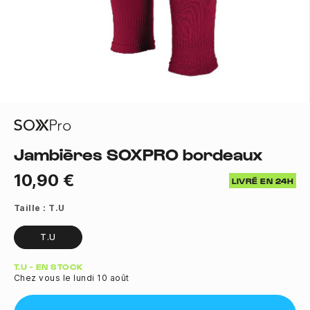
Jambières SOXPRO bordeaux
10,90 €
LIVRÉ EN 24H
Taille :
T.U
T.U
Quantité
T.U - EN STOCK
Chez vous le lundi 10 août