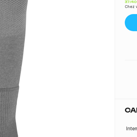
Quant
37/40
Chez v
CA
Inte