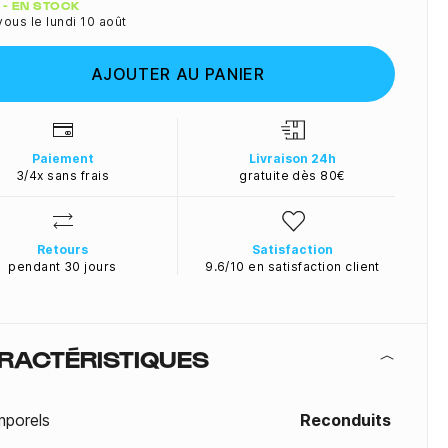
ité
 - EN STOCK
ous le lundi 10 août
AJOUTER AU PANIER
Paiement
Livraison 24h
3/4x sans frais
gratuite dès 80€
Retours
Satisfaction
pendant 30 jours
9.6/10 en satisfaction client
RACTÉRISTIQUES
mporels
Reconduits