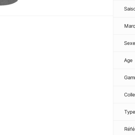
Sais
Mar
Sexe
Age
Gam
Coll
Type
Réfé