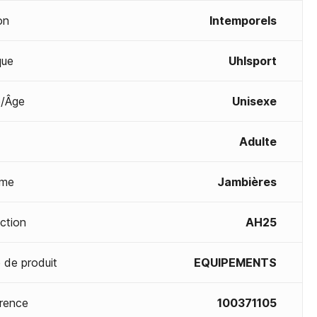
on
Intemporels
que
Uhlsport
/Âge
Unisexe
Adulte
me
Jambières
ection
AH25
 de produit
EQUIPEMENTS
rence
100371105