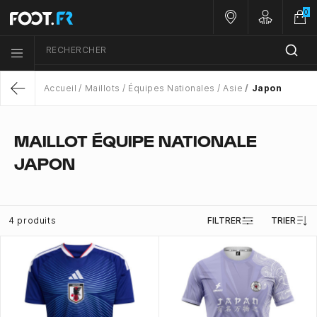
0
Nos magasins
Customer 
RECHERCHER
Menu list icon
Accueil
Maillots
Équipes Nationales
Asie
Japon
Return
MAILLOT ÉQUIPE NATIONALE
JAPON
4 produits
FILTRER
TRIER