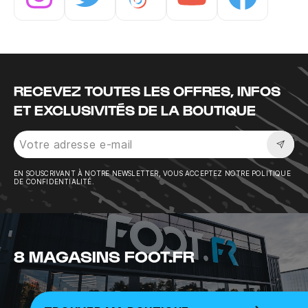
Instagram
Twitter
Tiktok
Youtube
Facebook
RECEVEZ TOUTES LES OFFRES, INFOS
ET EXCLUSIVITÉS DE LA BOUTIQUE
Sousc
EN SOUSCRIVANT À NOTRE NEWSLETTER, VOUS ACCEPTEZ NOTRE POLITIQUE
DE CONFIDENTIALITÉ.
8 MAGASINS FOOT.FR