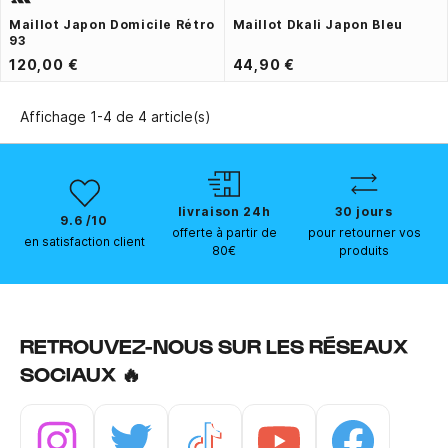
Maillot Japon Domicile Rétro
Maillot Dkali Japon Bleu
93
120,00 €
44,90 €
Affichage 1-4 de 4 article(s)
livraison 24h
30 jours
9.6 /10
offerte à partir de
pour retourner vos
en satisfaction client
80€
produits
RETROUVEZ-NOUS SUR LES RÉSEAUX
SOCIAUX 🔥