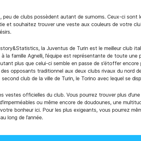
ve, peu de clubs possèdent autant de surnoms. Ceux-ci sont l
artie et souhaitez trouver une veste aux couleurs de votre c
sirs.
story&Statistics, la Juventus de Turin est le meilleur club it
a famille Agnelli, l’équipe est représentante de toute une part
autant plus que celui-ci semble en passe de s’étoffer encore 
des opposants traditionnel aux deux clubs rivaux du nord de l
e second club de la ville de Turin, le Torino avec lequel se 
es vestes officielles du club. Vous pourrez trouver plus d’un
 d’imperméables ou même encore de doudounes, une multitude 
te votre bonheur ici. Pour les plus exigeants, vous pourrez m
u long de l’année.