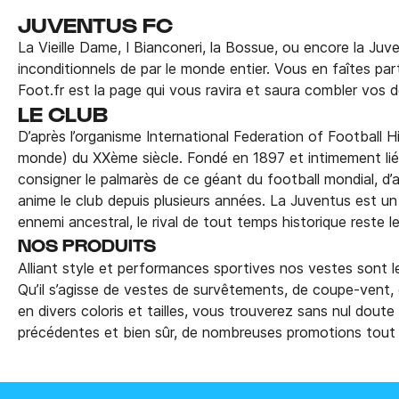
JUVENTUS FC
La Vieille Dame, I Bianconeri, la Bossue, ou encore la Ju
inconditionnels de par le monde entier. Vous en faîtes p
Foot.fr est la page qui vous ravira et saura combler vos dé
LE CLUB
D’après l’organisme International Federation of Football Hi
monde) du XXème siècle. Fondé en 1897 et intimement lié à l
consigner le palmarès de ce géant du football mondial, d’
anime le club depuis plusieurs années. La Juventus est un 
ennemi ancestral, le rival de tout temps historique reste l
NOS PRODUITS
Alliant style et performances sportives nos vestes sont l
Qu’il s’agisse de vestes de survêtements, de coupe-vent,
en divers coloris et tailles, vous trouverez sans nul dou
précédentes et bien sûr, de nombreuses promotions tout a