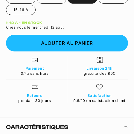
15-16 A
Quantité
11-12 A - EN STOCK
Chez vous le mercredi 12 août
AJOUTER AU PANIER
Paiement
Livraison 24h
3/4x sans frais
gratuite dès 80€
Retours
Satisfaction
pendant 30 jours
9.6/10 en satisfaction client
CARACTÉRISTIQUES