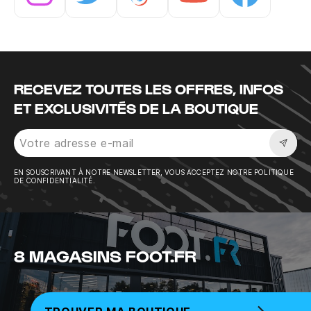
Instagram
Twitter
Tiktok
Youtube
Facebook
RECEVEZ TOUTES LES OFFRES, INFOS
ET EXCLUSIVITÉS DE LA BOUTIQUE
Sousc
EN SOUSCRIVANT À NOTRE NEWSLETTER, VOUS ACCEPTEZ NOTRE POLITIQUE
DE CONFIDENTIALITÉ.
8 MAGASINS FOOT.FR