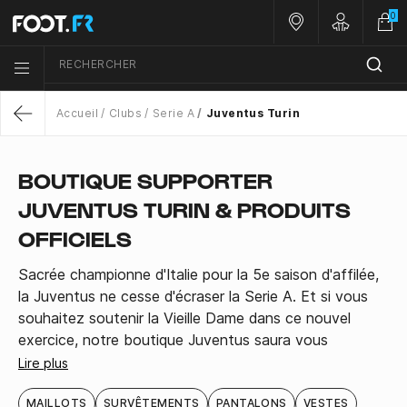
0
Nos magasins
Customer 
RECHERCHER
Menu list icon
Accueil
Clubs
Serie A
Juventus Turin
Return
BOUTIQUE SUPPORTER
JUVENTUS TURIN & PRODUITS
OFFICIELS
Sacrée championne d'Italie pour la 5e saison d'affilée,
la Juventus ne cesse d'écraser la Serie A. Et si vous
souhaitez soutenir la Vieille Dame dans ce nouvel
exercice, notre boutique Juventus saura vous
satisfaire : tenues d'entraînement, écharpes, shorts
Lire plus
sans oublier les nouveaux maillots du club italien.
MAILLOTS
SURVÊTEMENTS
PANTALONS
VESTES