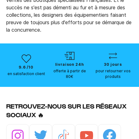
ventes des boutiques spécialisées Françaises. Et le
succès ne s'est pas démenti au fur et à mesure des
collections, les designers des équipementiers faisant
preuve de toujours plus d'efforts pour se démarque de
la concurrence.
livraison 24h
30 jours
9.6 /10
offerte à partir de
pour retourner vos
en satisfaction client
80€
produits
RETROUVEZ-NOUS SUR LES RÉSEAUX
SOCIAUX 🔥