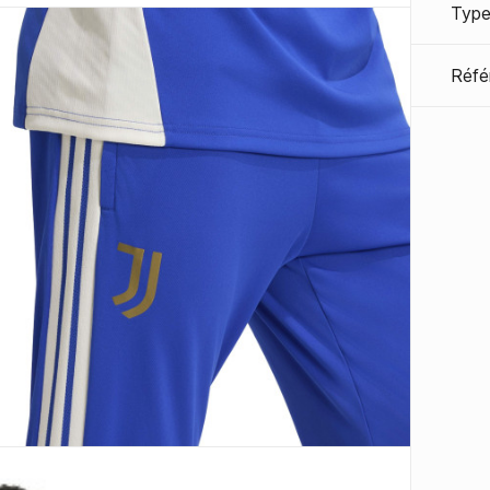
Type
Réfé