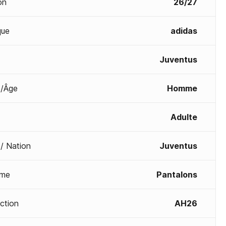
on
26/27
que
adidas
Juventus
/Âge
Homme
Adulte
 / Nation
Juventus
me
Pantalons
ection
AH26