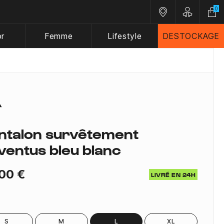
0
Nos magasins
Customer A
or
Femme
Lifestyle
DESTOCKAGE
ntalon survêtement
ventus bleu blanc
00 €
LIVRÉ EN 24H
S
M
L
XL