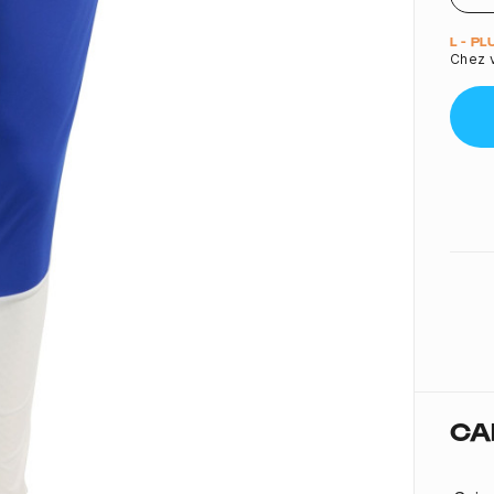
Quant
L - P
Chez v
CA