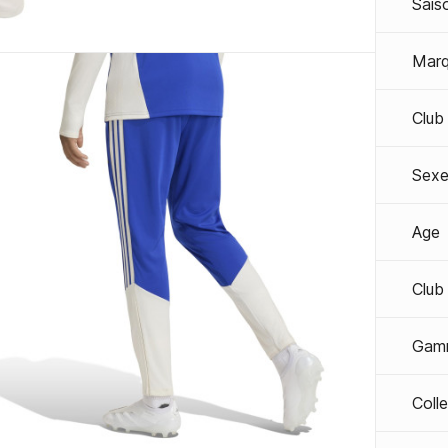
Sais
Mar
Club
Sexe
Age
Club
Gam
Coll