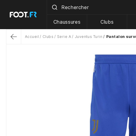
Chaussures
Clubs
Accueil
Clubs
Serie A
Juventus Turin
Pantalon surv
Return