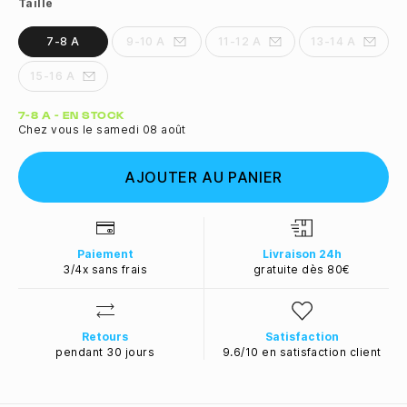
Taille
7-8 A
9-10 A
11-12 A
13-14 A
15-16 A
Quantité
7-8 A - EN STOCK
Chez vous le samedi 08 août
AJOUTER AU PANIER
Paiement
Livraison 24h
3/4x sans frais
gratuite dès 80€
Retours
Satisfaction
pendant 30 jours
9.6/10 en satisfaction client