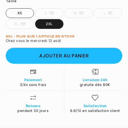
Taille
XS
S
M
L
XL
2XL
Quantité
2XL - PLUS QUE 1 ARTICLE EN STOCK
Chez vous le mercredi 12 août
AJOUTER AU PANIER
Paiement
Livraison 24h
3/4x sans frais
gratuite dès 80€
Retours
Satisfaction
pendant 30 jours
9.6/10 en satisfaction client