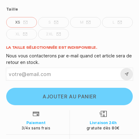
Taille
XS
S
M
L
XL
2XL
Quantité
LA TAILLE SÉLECTIONNÉE EST INDISPONIBLE.
Nous vous contacterons par e-mail quand cet article sera de
retour en stock.
AJOUTER AU PANIER
Paiement
Livraison 24h
3/4x sans frais
gratuite dès 80€