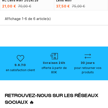
RC Lens Noir 2024/25
Lens Noir
21,00 €
70,00 €
37,50 €
75,00 €
Affichage 1-6 de 6 article(s)
livraison 24h
30 jours
9.6 /10
offerte à partir de
pour retourner vos
en satisfaction client
80€
produits
RETROUVEZ-NOUS SUR LES RÉSEAUX
SOCIAUX 🔥