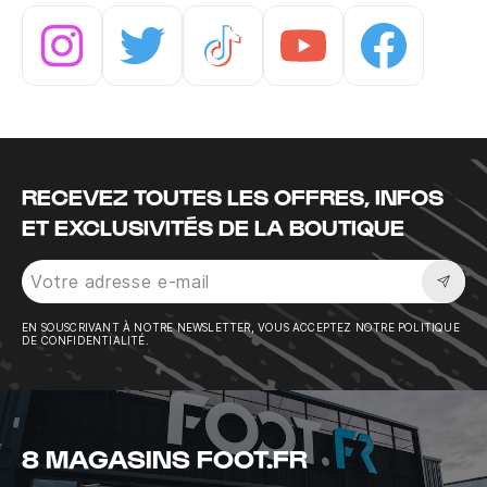
Instagram
Twitter
Tiktok
Youtube
Facebook
RECEVEZ TOUTES LES OFFRES, INFOS
ET EXCLUSIVITÉS DE LA BOUTIQUE
Sousc
EN SOUSCRIVANT À NOTRE NEWSLETTER, VOUS ACCEPTEZ NOTRE POLITIQUE
DE CONFIDENTIALITÉ.
8 MAGASINS FOOT.FR