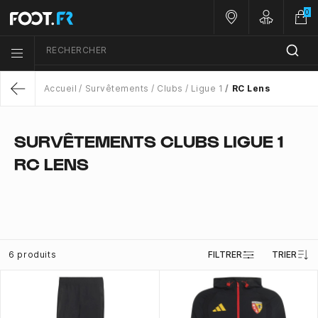
0
Nos magasins
Customer 
RECHERCHER
Menu list icon
Accueil
Survêtements
Clubs
Ligue 1
RC Lens
Return
SURVÊTEMENTS CLUBS LIGUE 1
RC LENS
6 produits
FILTRER
TRIER