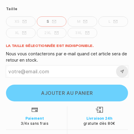
Taille
XS
S
M
L
XL
2XL
3XL
Quantité
LA TAILLE SÉLECTIONNÉE EST INDISPONIBLE.
Nous vous contacterons par e-mail quand cet article sera de
retour en stock.
AJOUTER AU PANIER
Paiement
Livraison 24h
3/4x sans frais
gratuite dès 80€